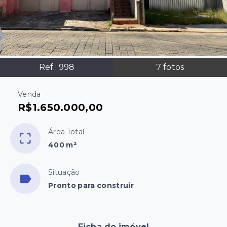
Ref.:
998
7
fotos
Venda
R$1.650.000,00
Área Total
400 m²
Situação
Pronto para construir
Ficha do imóvel