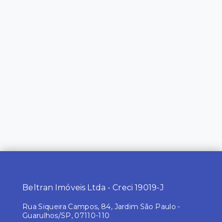
Beltran Imóveis Ltda - Creci 19019-J
Rua Siqueira Campos, 84, Jardim São Paulo -
Guarulhos/SP, 07110-110