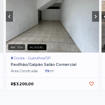
Ref.:
734
ALUGUEL
Cocaia - Guarulhos/SP
Pavilhão/Galpão Salão Comercial
Área Construida
75
m²
R$3.200,00