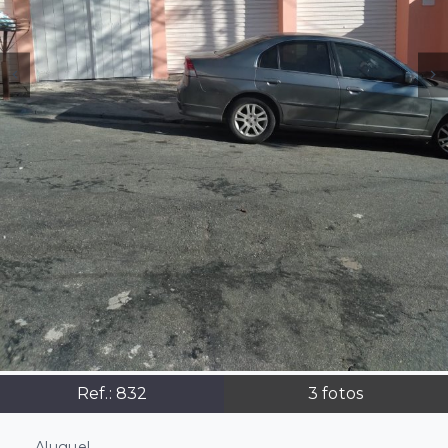
Ref.:
832
3
fotos
Aluguel