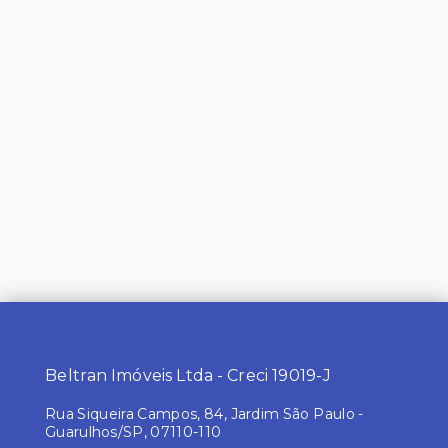
Beltran Imóveis Ltda - Creci 19019-J
Rua Siqueira Campos, 84, Jardim São Paulo -
Guarulhos/SP, 07110-110