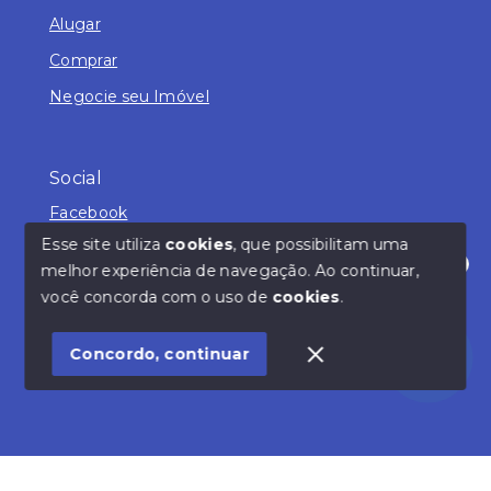
Alugar
Comprar
Negocie seu Imóvel
Social
Facebook
Esse site utiliza
cookies
, que possibilitam uma
melhor experiência de navegação.
Ao continuar,
Olá! Estamos disponíveis para te ajudar.
você concorda com o uso de
cookies
.
© Copyright 2026 - Beltran Imóveis Ltda - Creci
19019-J - Todos os direitos reservados
Concordo, continuar
SITE PARA IMOBILIARIA
Início
Histórico
Favoritos