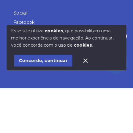
Social
Facebook
Esse site utiliza
cookies
, que possibilitam uma
melhor experiência de navegação.
Ao continuar,
Olá! Estamos disponíveis para te ajudar.
você concorda com o uso de
cookies
.
© Copyright 2026 - Beltran Imóveis Ltda - Creci
19019-J - Todos os direitos reservados
Concordo, continuar
SITE PARA IMOBILIARIA
Início
Histórico
Favoritos