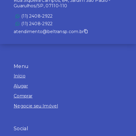
Rua Siqueira Campos, 84, Jardim São Paulo -
Guarulhos/SP, 07110-110
(11) 2408-2922
(11) 2408-2922
atendimento@beltransp.com.br
Menu
Início
Alugar
Comprar
Negocie seu Imóvel
Social