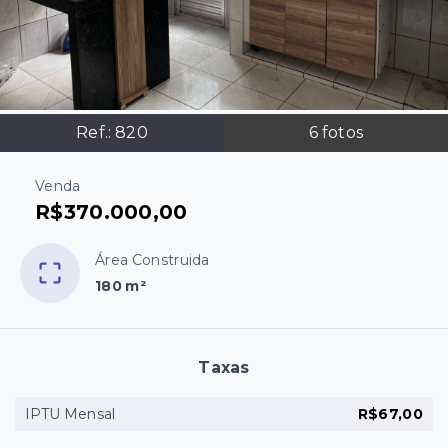
Ref.:
820
6
fotos
Venda
R$370.000,00
Área Construida
180 m²
Taxas
IPTU Mensal
R$67,00