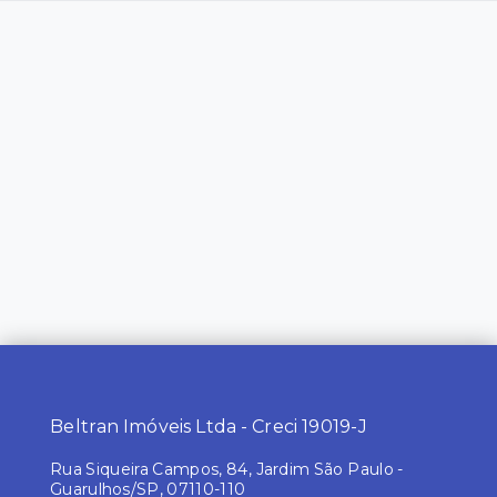
Beltran Imóveis Ltda - Creci 19019-J
Rua Siqueira Campos, 84, Jardim São Paulo -
Guarulhos/SP, 07110-110