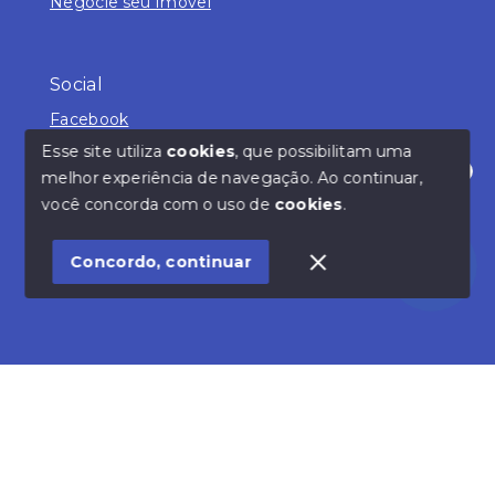
Negocie seu Imóvel
Social
Facebook
Esse site utiliza
cookies
, que possibilitam uma
melhor experiência de navegação.
Ao continuar,
Olá! Estamos disponíveis para te ajudar.
você concorda com o uso de
cookies
.
© Copyright 2026 - Beltran Imóveis Ltda - Creci
19019-J - Todos os direitos reservados
Concordo, continuar
SITE PARA IMOBILIARIA
Início
Histórico
Favoritos