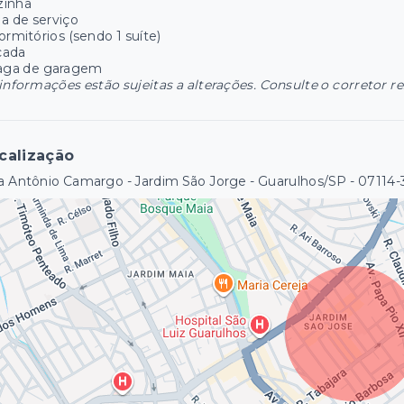
zinha
a de serviço
ormitórios (sendo 1 suíte)
cada
vaga de garagem
informações estão sujeitas a alterações. Consulte o corretor r
calização
 Antônio Camargo - Jardim São Jorge - Guarulhos/SP
- 07114