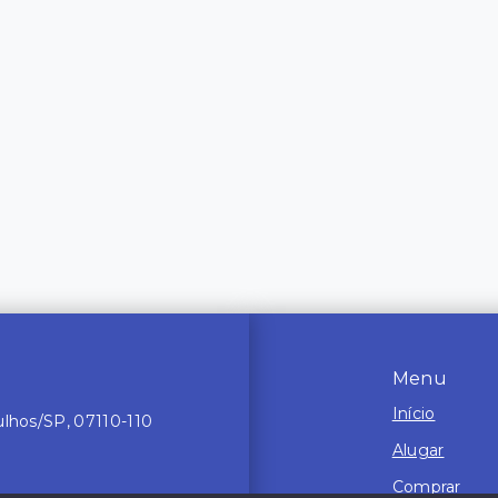
Menu
Início
ulhos/SP, 07110-110
Alugar
Comprar