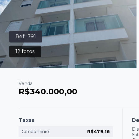
Ref.:
791
12
fotos
Venda
R$340.000,00
Taxas
De
Dis
Condomínio
R$479,16
Sal