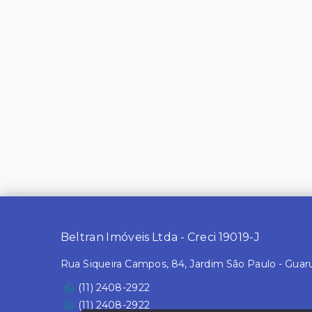
Beltran Imóveis Ltda - Creci 19019-J
Rua Siqueira Campos, 84, Jardim São Paulo - Guar
(11) 2408-2922
(11) 2408-2922