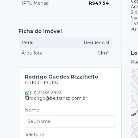
Co
IPTU Mensal
R$47,54
Áre
2 d
Sa
1 
As 
Ficha do imóvel
Perfil
Residencial
Área Total
51m²
Lo
Rua
Rodrigo Guedes Rizzitiello
CRECI -
19019J
(11) 2408-2922
rodrigo@beltransp.com.br
Nome
Telefone