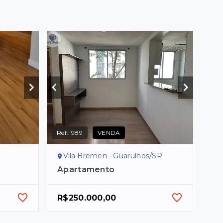
Ref.:
989
VENDA
Vila Bremen - Guarulhos/SP
Apartamento
R$250.000,00