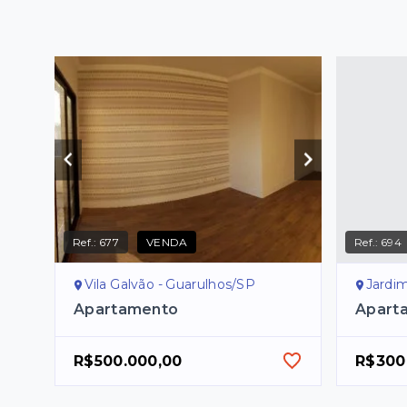
Ref.:
677
VENDA
Ref.:
694
Vila Galvão - Guarulhos/SP
Jardim
Apartamento
Apart
R$500.000,00
R$300