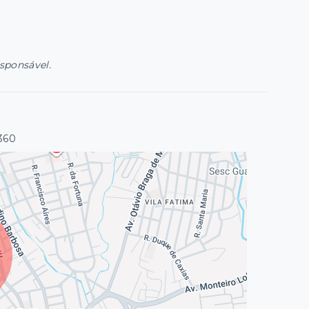
esponsável.
-360