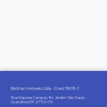
Beltran Imóveis Ltda - Creci 19019-J
Rua Siqueira Campos, 84, Jardim São Paulo -
Guarulhos/SP, 07110-110