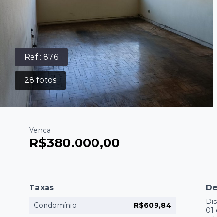
Ref.:
876
28
fotos
Venda
R$380.000,00
Taxas
De
Dis
Condomínio
R$609,84
01 