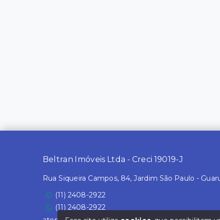
Beltran Imóveis Ltda - Creci 19019-J
Rua Siqueira Campos, 84, Jardim São Paulo - Guar
(11) 2408-2922
(11) 2408-2922