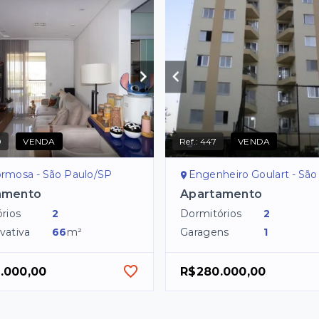
0
VENDA
Ref.:
447
VENDA
ormosa - São Paulo/SP
Engenheiro Goulart - São P
amento
Apartamento
rios
2
Dormitórios
2
vativa
66
m²
Garagens
1
.000,00
R$280.000,00