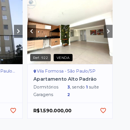
Ref.:
922
VENDA
aulo/SP
Vila Formosa - São Paulo/SP
Apartamento Alto Padrão
Dormitórios
3
, sendo
1
suíte
Garagens
2
R$1.590.000,00