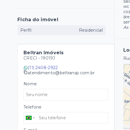
sal
wc
coz
áre
Ficha do imóvel
se
As 
Perfil
Residencial
Lo
Beltran Imóveis
CRECI -
19019J
Rua
(11) 2408-2922
atendimento@beltransp.com.br
Nome
Telefone