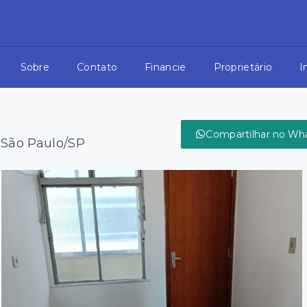
Sobre
Contato
Financie
Proprietário
I
Compartilhar no Wh
 São Paulo/SP