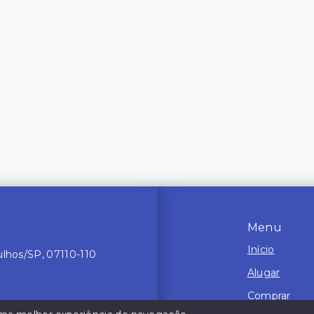
Menu
Início
ulhos/SP, 07110-110
Alugar
Comprar