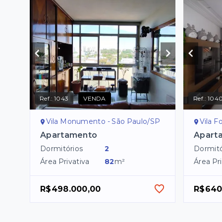
Ref.:
1043
VENDA
Ref.:
104
Vila Monumento - São Paulo/SP
Vila F
Apartamento
Apart
Dormitórios
2
Dormitó
Área Privativa
82
m²
Área Pri
R$498.000,00
R$640