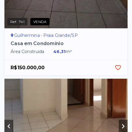
Ref.:
741
VENDA
Guilhermina - Praia Grande/SP
Casa em Condomínio
Área Construida
46,31
m²
R$150.000,00