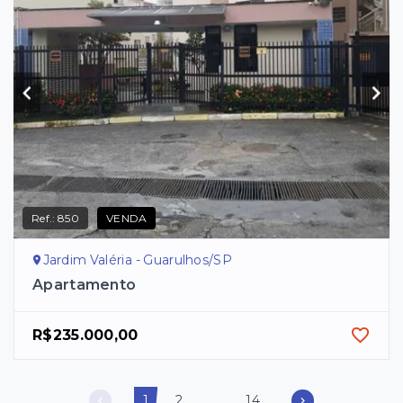
Ref.:
850
VENDA
Jardim Valéria - Guarulhos/SP
Apartamento
R$235.000,00
1
2
...
14